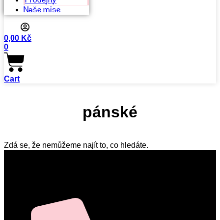
Prodejny
Naše mise
0,00
Kč
0
Cart
pánské
Zdá se, že nemůžeme najít to, co hledáte.