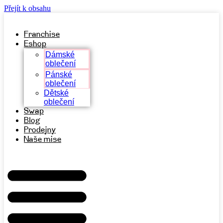
Přejít k obsahu
Franchise
Eshop
Dámské
oblečení
Pánské
oblečení
Dětské
oblečení
Swap
Blog
Prodejny
Naše mise