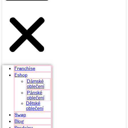
Franchise
Eshop
Dámské
oblečení
Pánské
oblečení
Dětské
oblečení
Swap
Blog