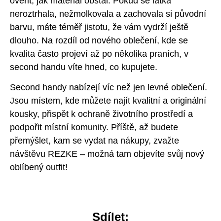
ověřit, jak materiál obstál. Pokud se látka
neroztrhala, nežmolkovala a zachovala si původní
barvu, máte téměř jistotu, že vám vydrží ještě
dlouho. Na rozdíl od nového oblečení, kde se
kvalita často projeví až po několika praních, v
second handu víte hned, co kupujete.
Second handy nabízejí víc než jen levné oblečení.
Jsou místem, kde můžete najít kvalitní a originální
kousky, přispět k ochraně životního prostředí a
podpořit místní komunity. Příště, až budete
přemýšlet, kam se vydat na nákupy, zvažte
návštěvu REZKE – možná tam objevíte svůj nový
oblíbený outfit!
Sdílet:​