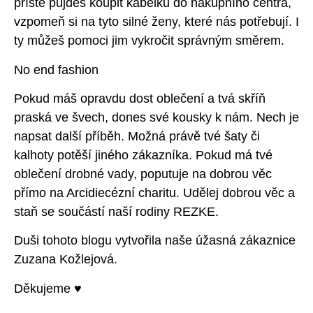
příště půjdeš koupit kabelku do nákupního centra,
vzpomeň si na tyto silné ženy, které nás potřebují. I
ty můžeš pomoci jim vykročit správným směrem.
No end fashion
Pokud máš opravdu dost oblečení a tvá skříň
praská ve švech, dones své kousky k nám. Nech je
napsat další příběh. Možná právě tvé šaty či
kalhoty potěší jiného zákazníka. Pokud má tvé
oblečení drobné vady, poputuje na dobrou věc
přímo na Arcidiecézní charitu. Udělej dobrou věc a
staň se součástí naší rodiny REZKE.
Duši tohoto blogu vytvořila naše úžasná zákaznice
Zuzana Kožlejová.
Děkujeme ♥