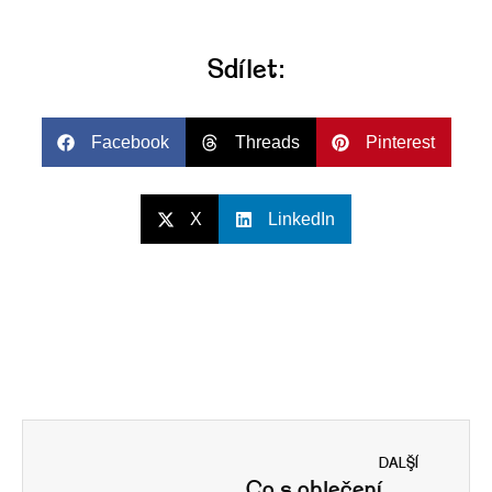
Sdílet:​
Facebook
Threads
Pinterest
X
LinkedIn
DALŠÍ
Co s oblečením, které už nenosíme?