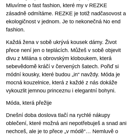
Mluvíme o fast fashion, které my v REZKE
zásadně odmítáme. REZKE je totiž nadčasovost a
ekologičnost v jednom. Je to nekonečná No end
fashion.
Každá žena v sobě ukrývá kousek dámy. Život
přece není jen o teplácích. Můžeš v sobě objevit
divu z Milána s obrovským kloboukem, která
sebevědomě kráčí v červených šatech. Pořiď si
módní kousky, které budou „in“ navždy. Móda je
mocná kouzelnice, která z každé z nás dokáže
vykouzlit jemnou princeznu i elegantní bohyni.
Móda, která přežije
Dnešní doba doslova tlačí na rychlé nákupy
oblečení, které možná ani nepotřebuješ a snad ani
nechceš, ale je to přece „v módě“… Nemluvě o