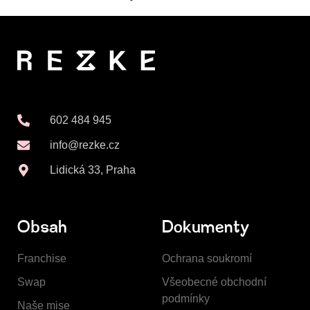
602 484 945
info@rezke.cz
Lidická 33, Praha
Obsah
Dokumenty
Franchise
Ochrana soukromí
Swap
Všeobecné obchodní
podmínky
Naše mise