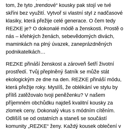
tom, že tyto „trendové“ kousky pak stojí ve tvé
skříni bez využití. Vytvoř si vlastní styl z nadčasové
klasiky, která přežije celé generace. O čem tedy
REZKE je? O dokonalé módě a ženskosti. Prostě o
nás – křehkých ženách, sebevědomých divách,
maminkách na plný úvazek, zaneprázdněných
podnikatelkách…
REZKE přináší ženskost a zároveň šetří životní
prostředí. Tvůj přeplněný šatník se může stát
ekologickým ze dne na den. REZKE přináší módu,
která přežije roky. Myslíš, že oblékání ve stylu by
příliš zatěžovalo tvoji peněženku? V našem
příjemném obchůdku najdeš kvalitní kousky za
zlomek ceny. Dokonalý vkus s módním cítěním.
Odlišíš se od ostatních a staneš se součástí
komunity „REZKE“ ženy. Každý kousek oblečení v